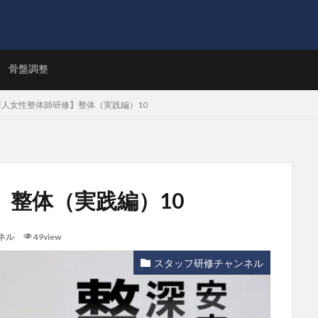
ト
骨盤調整
新人女性整体師研修】整体（実践編）10
】整体（実践編）10
ネル
49view
スタッフ研修チャンネル