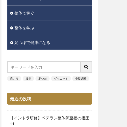
整体で稼ぐ
整体を学ぶ
足つぼで健康になる
肩こり
腰痛
足つぼ
ダイエット
骨盤調整
最近の投稿
【イントラ研修】ベテラン整体師至福の指圧
11