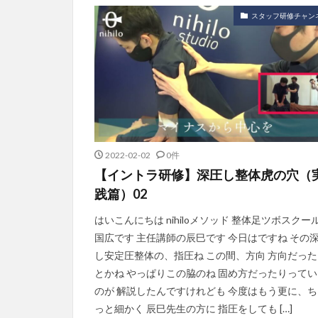
スタッフ研修チャン
2022-02-02
0件
【イントラ研修】深圧し整体虎の穴（
践篇）02
はいこんにちは nihiloメソッド 整体足ツボスクー
国広です 主任講師の辰巳です 今日はですね その
し安定圧整体の、指圧ね この間、方向 方向だった
とかね やっぱりこの脇のね 固め方だったりってい
のが 解説したんですけれども 今度はもう更に、ち
っと細かく 辰巳先生の方に 指圧をしても […]