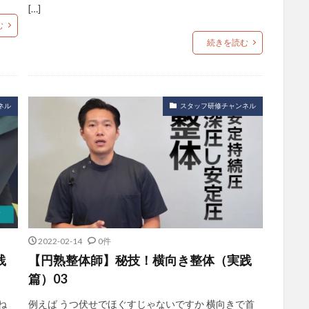
[…]
む
続きを読む
ネル
スタッフ研修チャンネル
2022-02-14
0件
践
【円熟整体師】秘技！横向き整体（実践
篇）03
ね
例えば うつ伏せでほぐすじゃないですか 横向きで首