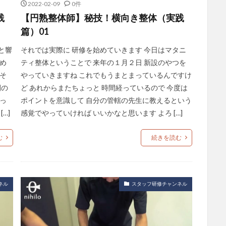
2022-02-09
0件
践
【円熟整体師】秘技！横向き整体（実践
篇）01
と響
それでは実際に 研修を始めていきます 今日はマタニ
め
ティ整体ということで 来年の１月２日 新設のやつを
そ
やっていきますね これでもうまとまっているんですけ
間の
ど あれからまたちょっと 時間経っているので 今度は
っ
ポイントを意識して 自分の管轄の先生に教えるという
…]
感覚でやっていければ いいかなと思います よろ […]
む
続きを読む
ネル
スタッフ研修チャンネル