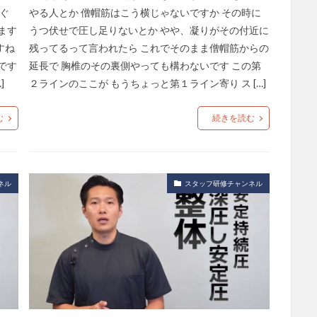
ぐ
やる人とか 僧帽筋はこう横じゃないですか その時に
ます
うつ伏せで圧し足りないとか やや、凝りがその付近に
すね
残ってるって言われたら これでそのまま僧帽筋からの
です
延長で 胸椎のその裏側やっても構わないです この第
]
２ラインのここが もうちょっと第１ライン寄り ス […]
む
続きを読む
ネル
スタッフ研修チャンネル