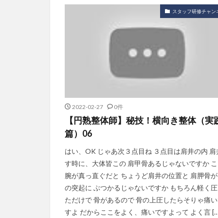
スタッフ研修チャン
2022-02-27
0件
【円熟整体師】秘技！横向き整体（実
篇）06
はい、OK じゃあ次３点目ね ３点目は肩井の内 肩
す時に、大体皆この 肩甲骨あるじゃないですか こ
腕が真っ直ぐだと ちょうど肩井の位置と 肩胛骨が
の突起に ぶつかるじゃないですか もちろん軽く圧
ただけで 骨があるので 骨の上圧したらそりゃ痛い
すよ だからここをよく、痛いですよって よく言 […