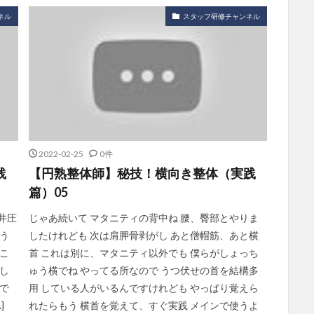
ネル
スタッフ研修チャンネル
2022-02-25
0件
践
【円熟整体師】秘技！横向き整体（実践
篇）05
井圧
じゃあ続いて マタニティの背中ね 腰、臀部とやりま
う
したけれども 次は肩胛骨剥がし あと僧帽筋、あと横
こ
首 これは別に、マタニティ以外でも 僕らがしょっち
し
ゅう横でね やってる所なので うつ伏せの首を結構多
で
用 している人がいるんですけれども やっぱり覚えら
]
れたらもう 横首を覚えて、すぐ実践 メインで使うよ