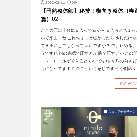
2022-02-11
0件
【円熟整体師】秘技！横向き整体（実
篇）02
ここの圧は十分に６入ってるから ６入るとちょっ
いて来ますね これちょっと強かったら 少しだけ弱
て５圧にしてもらって いいですか？ で、止める、
うですね 指の先端で圧すとか 腹で圧すとか この
コントロールができると いいですね 今爪の向きど
ちになってます？ 今こういう感じです やや斜めく [
続きを読
スタッフ研修チャン