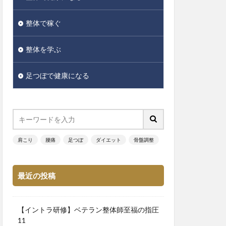
整体で稼ぐ
整体を学ぶ
足つぼで健康になる
肩こり
腰痛
足つぼ
ダイエット
骨盤調整
最近の投稿
【イントラ研修】ベテラン整体師至福の指圧
11