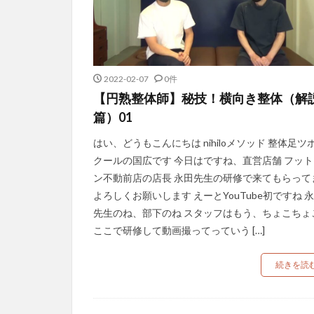
2022-02-07
0件
【円熟整体師】秘技！横向き整体（解
篇）01
はい、どうもこんにちは nihiloメソッド 整体足ツ
クールの国広です 今日はですね、直営店舗 フット
ン不動前店の店長 永田先生の研修で来てもらって
よろしくお願いします えーとYouTube初ですね 
先生のね、部下のね スタッフはもう、ちょこちょ
ここで研修して動画撮ってっていう […]
続きを読