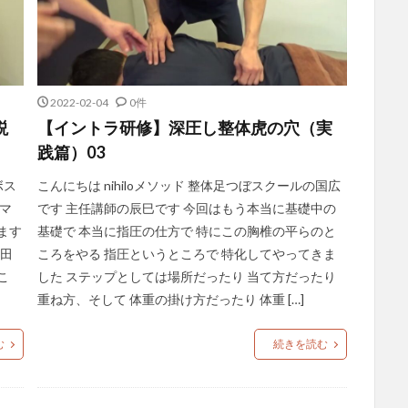
2022-02-04
0件
説
【イントラ研修】深圧し整体虎の穴（実
践篇）03
ボス
こんにちは nihiloメソッド 整体足つぼスクールの国広
マ
です 主任講師の辰巳です 今回はもう本当に基礎中の
ます
基礎で 本当に指圧の仕方で 特にこの胸椎の平らのと
永田
ころをやる 指圧というところで 特化してやってきま
こ
した ステップとしては場所だったり 当て方だったり
重ね方、そして 体重の掛け方だったり 体重 […]
む
続きを読む