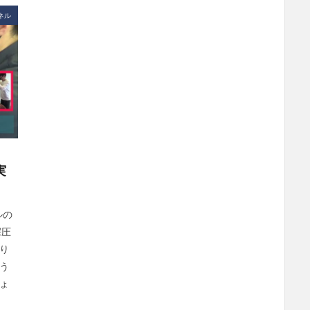
ネル
実
ルの
深圧
り
う
ょ