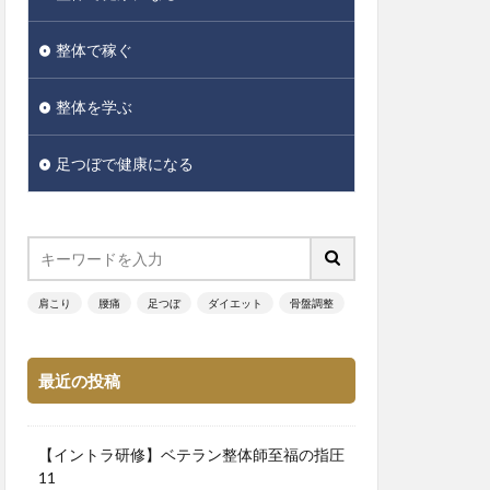
整体で稼ぐ
整体を学ぶ
足つぼで健康になる
肩こり
腰痛
足つぼ
ダイエット
骨盤調整
最近の投稿
【イントラ研修】ベテラン整体師至福の指圧
11