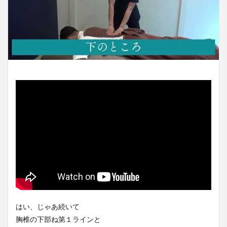
はい、じゃあ続いて
胸椎の下部ね第１ラインと