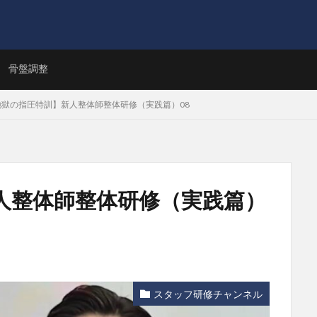
ト
骨盤調整
地獄の指圧特訓】新人整体師整体研修（実践篇）08
人整体師整体研修（実践篇）
スタッフ研修チャンネル