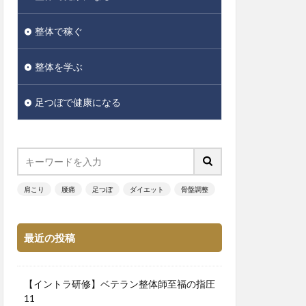
整体で稼ぐ
整体を学ぶ
足つぼで健康になる
肩こり
腰痛
足つぼ
ダイエット
骨盤調整
最近の投稿
【イントラ研修】ベテラン整体師至福の指圧
11