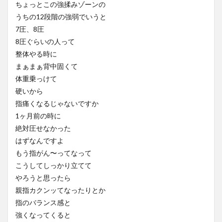
ちょっとこの強揉みゾーンの
うちの12段階の強弱でいうと
7圧、8圧
8圧ぐらいの人って
整体やる時に
まぁまぁ背中固くて
体重乗っけて
硬いから
指痛くなるじゃないですか
1ヶ月前の時に
絶対圧せなかった
はずなんですよ
もう指がん〜ってなって
こうしてしっかり立てて
やろうと思ったら
親指カクンッてなったりとか
指のバランス感と
強くなってくると