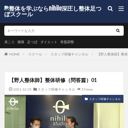
肩こり
腰痛
足つぼ
ダイエット
骨盤調整
HOME
スクール
スタッフ研修チャンネル
【野人整体師】整体
【野人整体師】整体研修（問答篇）01
2021-12-25
スタッフ研修チャンネル
57view
スタッフ研修チャンネル