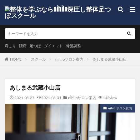
肩こり
腰痛
足つぼ
ダイエット
骨盤調整
HOME
スクール
nihiloサロン案内
あしまる武蔵小山店
あしまる武蔵小山店
2021-03-27
2021-03-31
nihiloサロン案内
142view
nihiloサロン案内