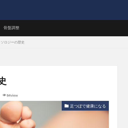
ト
骨盤調整
クソロジーの歴史
史
84view
足つぼで健康になる