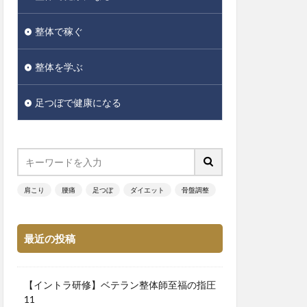
整体で稼ぐ
整体を学ぶ
足つぼで健康になる
肩こり
腰痛
足つぼ
ダイエット
骨盤調整
最近の投稿
【イントラ研修】ベテラン整体師至福の指圧
11